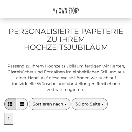
PERSONALISIERTE PAPETERIE
ZU IHREM
HOCHZEITSJUBILÄUM
Passend zu Ihrem Hochzeitsjubiläum fertigen wir Karten,
Gästebücher und Fotoalben im einheitlichen Stil und aus
einer Hand. Auf diese Weise können wir auch auf
individuelle Wünsche und Vorstellungen flexibel und
zeitnah reagieren.
Sortieren nach
pro Seite
Sortieren nach
30 pro Seite
1